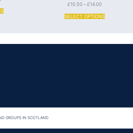
£
10.50
£
14.00
–
NS
SELECT OPTIONS
AND GROUPS IN SCOTLAND