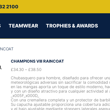
32 2100
S
TEAMWEAR
TROPHIES & AWARDS
AINCOAT
CHAMPIONS VIII RAINCOAT
£
34.30
–
£
38.50
Chubasquero para hombre, diseñado para ofrecer una 
meteorológicas adversas sin sacrificar la comodidad 
en las mangas aporta un toque de estilo moderno, ha
y con un diseño atractivo para cualquier actividad al
_x005F_x000D_
Con una cremallera completa y un protector de barbill
Su capucha ajustable proporciona una cobertura adici
y el bajo ajustable mediante stoppers laterales aseg