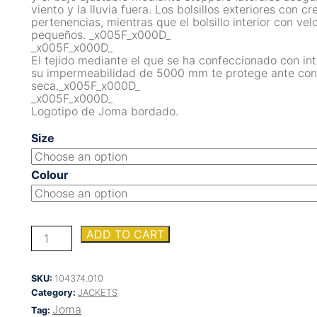
viento y la lluvia fuera. Los bolsillos exteriores con 
pertenencias, mientras que el bolsillo interior con ve
pequeños. _x005F_x000D_
_x005F_x000D_
El tejido mediante el que se ha confeccionado con int
su impermeabilidad de 5000 mm te protege ante condi
seca._x005F_x000D_
_x005F_x000D_
Logotipo de Joma bordado.
Size
Colour
CHAMPIONS
ADD TO CART
VIII
RAINCOAT
quantity
SKU:
104374.010
Category:
JACKETS
Joma
Tag: