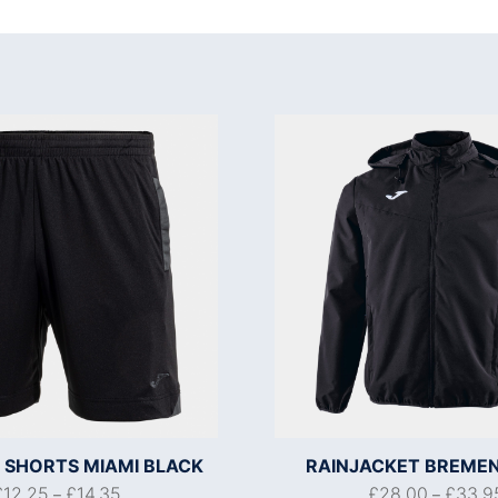
SHORTS MIAMI BLACK
RAINJACKET BREMEN
£
12.25
£
14.35
£
28.00
£
33.9
–
–