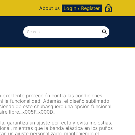
About us
Login / Register
0
excelente protección contra las condiciones
ni la funcionalidad. Además, el diseño sublimado
ciendo de este chubasquero una opción funcional
 aire libre._x005F_x000D_
a, garantiza un ajuste perfecto y evita molestias.
onal, mientras que la banda elástica en los puños
uran un ajuste personalizado, manteniendo el