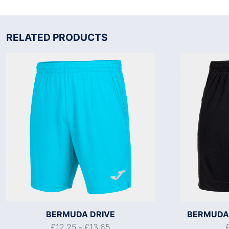
RELATED PRODUCTS
BERMUDA DRIVE
BERMUDA 
£
12.25
£
13.65
–