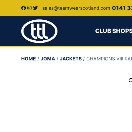
0141 3
sales@teamwearscotland.com
CLUB SHOP
HOME
/
JOMA
/
JACKETS
/ CHAMPIONS VIII R